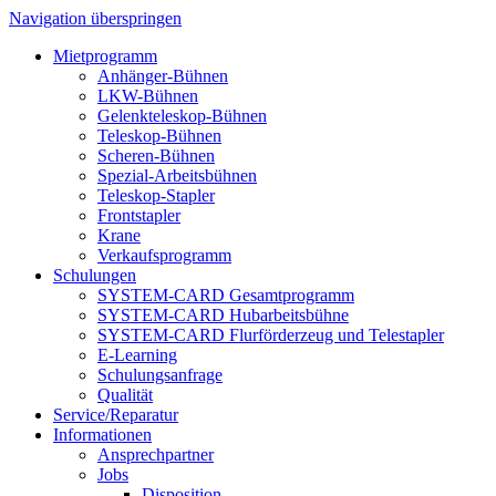
Navigation überspringen
Mietprogramm
Anhänger-Bühnen
LKW-Bühnen
Gelenkteleskop-Bühnen
Teleskop-Bühnen
Scheren-Bühnen
Spezial-Arbeitsbühnen
Teleskop-Stapler
Frontstapler
Krane
Verkaufsprogramm
Schulungen
SYSTEM-CARD Gesamtprogramm
SYSTEM-CARD Hubarbeitsbühne
SYSTEM-CARD Flurförderzeug und Telestapler
E-Learning
Schulungsanfrage
Qualität
Service/Reparatur
Informationen
Ansprechpartner
Jobs
Disposition