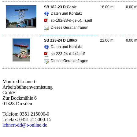
SB 182-23 D Genie
18.00 m
0.00 
Daten und Kontakt
sb-182-23-d-gs-5(…).pdf
Dieses Gerät anfragen
SB 223-24 D Liftlux
22.00 m
0.00 
Daten und Kontakt
sb-223-24-d-4x4.pdf
Dieses Gerät anfragen
Manfred Lehnert
Arbeitsbühnenvermietung
GmbH
Zur Bockmühle 6
01328 Dresden
Telefon: 0351 215000-0
Telefax: 0351 215000-15
lehnert-dd@t-online.de