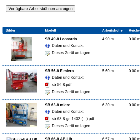
Verfügbare Arbeitsbühnen anzeigen
Bilder
Modell
Arbeitshöhe
Reichw
SB 49-8 Leonardo
4.90 m
0.00 
Daten und Kontakt
Dieses Gerät anfragen
SB 56-8 E micro
5.60 m
0.00 
Daten und Kontakt
sb-56-8.pdf
Dieses Gerät anfragen
SB 63-8 micro
6.30 m
0.00 
Daten und Kontakt
sb-63-8-gs-1432-(…).pdf
Dieses Gerät anfragen
SB 66-8 AB Lift
6.57 m
0.00 