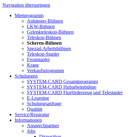
Navigation überspringen
Mietprogramm
Anhänger-Bühnen
LKW-Bühnen
Gelenkteleskop-Bühnen
Teleskop-Bühnen
Scheren-Bühnen
Spezial-Arbeitsbühnen
Teleskop-Stapler
Frontstapler
Krane
Verkaufsprogramm
Schulungen
SYSTEM-CARD Gesamtprogramm
SYSTEM-CARD Hubarbeitsbühne
SYSTEM-CARD Flurförderzeug und Telestapler
E-Learning
Schulungsanfrage
Qualität
Service/Reparatur
Informationen
Ansprechpartner
Jobs
Disposition