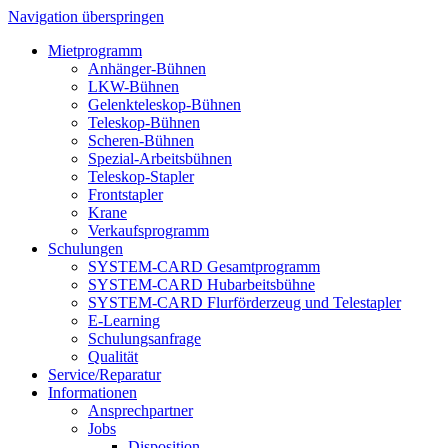
Navigation überspringen
Mietprogramm
Anhänger-Bühnen
LKW-Bühnen
Gelenkteleskop-Bühnen
Teleskop-Bühnen
Scheren-Bühnen
Spezial-Arbeitsbühnen
Teleskop-Stapler
Frontstapler
Krane
Verkaufsprogramm
Schulungen
SYSTEM-CARD Gesamtprogramm
SYSTEM-CARD Hubarbeitsbühne
SYSTEM-CARD Flurförderzeug und Telestapler
E-Learning
Schulungsanfrage
Qualität
Service/Reparatur
Informationen
Ansprechpartner
Jobs
Disposition