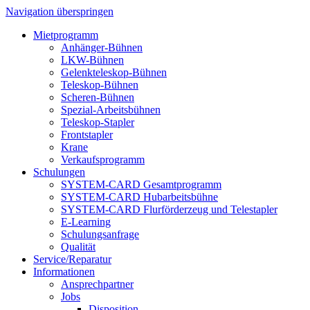
Navigation überspringen
Mietprogramm
Anhänger-Bühnen
LKW-Bühnen
Gelenkteleskop-Bühnen
Teleskop-Bühnen
Scheren-Bühnen
Spezial-Arbeitsbühnen
Teleskop-Stapler
Frontstapler
Krane
Verkaufsprogramm
Schulungen
SYSTEM-CARD Gesamtprogramm
SYSTEM-CARD Hubarbeitsbühne
SYSTEM-CARD Flurförderzeug und Telestapler
E-Learning
Schulungsanfrage
Qualität
Service/Reparatur
Informationen
Ansprechpartner
Jobs
Disposition